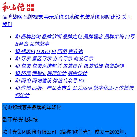
品牌战略
品牌视觉
导示系统
SI系统
包装系统
网站建设
关于
我们
和·品牌咨询
品牌诊断
品牌定位
品牌理念
品牌架构
口号
&命名
品牌故事
和·标志VI
LOGO
VI
画册
吉祥物
和·导示
景区导示
办公导示
商业导示
和·包装
包装系统规划
包装设计
包装拍摄
包装制作
和·环境
连锁SI
展厅设计
展会设计
和·网络
网站建设
微信公众号
H5
和·传播
品牌、产品发布会
公关活动
数字化活动
传播物
料设计
光电领域寡头品牌的年轻化
欧菲光/光电科技
欧菲光集团股份有限公司（简称“欧菲光”）成立于2002年，