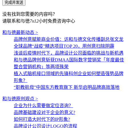
没有找到您需要的内容吗？
请联系和与徳
7x12
小时免费咨询中心
和与德最新动态 >
品牌创意赋能商业价值：访和与德文化传播副总张文龙
全球品牌“战疫”精选项目TOP 20，用创意扫除阴霾
浅谈后疫情时代下，品牌设计公司面临的挑战与新机遇
和与德品牌创意斩获DMAA国际数字营销奖「年度最佳
整合营销机构」等两项殊荣
植入式脑机接口领域的先锋科创企业如何塑造强势品牌
形象？
“职教航母”中国东方教育旗下 新华启明品牌高效落地
和与德原创观点 >
企业为什么需要做定位咨询？
品牌基础建设对于企业的意义?
如何打造大时代下的IP形象?
品牌设计公司设计LOGO的流程