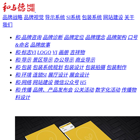
品牌战略
品牌视觉
导示系统
SI系统
包装系统
网站建设
关于
我们
和·品牌咨询
品牌诊断
品牌定位
品牌理念
品牌架构
口号
&命名
品牌故事
和·标志VI
LOGO
VI
画册
吉祥物
和·导示
景区导示
办公导示
商业导示
和·包装
包装系统规划
包装设计
包装拍摄
包装制作
和·环境
连锁SI
展厅设计
展会设计
和·网络
网站建设
微信公众号
H5
和·传播
品牌、产品发布会
公关活动
数字化活动
传播物
料设计