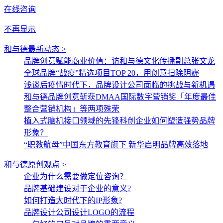
在线咨询
不再显示
和与德最新动态 >
品牌创意赋能商业价值：访和与德文化传播副总张文龙
全球品牌“战疫”精选项目TOP 20，用创意扫除阴霾
浅谈后疫情时代下，品牌设计公司面临的挑战与新机遇
和与德品牌创意斩获DMAA国际数字营销奖「年度最佳
整合营销机构」等两项殊荣
植入式脑机接口领域的先锋科创企业如何塑造强势品牌
形象？
“职教航母”中国东方教育旗下 新华启明品牌高效落地
和与德原创观点 >
企业为什么需要做定位咨询？
品牌基础建设对于企业的意义?
如何打造大时代下的IP形象?
品牌设计公司设计LOGO的流程