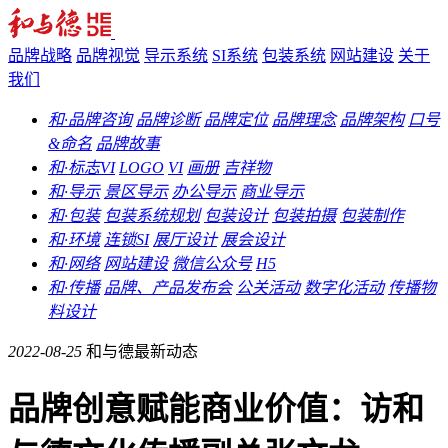
品牌战略
品牌视觉
导示系统
SI系统
包装系统
网站建设
关于
我们
和·品牌咨询
品牌诊断
品牌定位
品牌理念
品牌架构
口号
&命名
品牌故事
和·标志VI
LOGO
VI
画册
吉祥物
和·导示
景区导示
办公导示
商业导示
和·包装
包装系统规划
包装设计
包装拍摄
包装制作
和·环境
连锁SI
展厅设计
展会设计
和·网络
网站建设
微信公众号
H5
和·传播
品牌、产品发布会
公关活动
数字化活动
传播物
料设计
2022-08-25
和与德最新动态
品牌创意赋能商业价值：访和