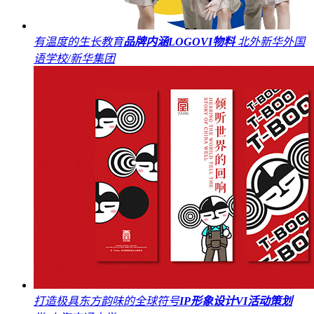
有温度的生长教育
品牌内涵
LOGO
VI
物料
北外新华外国
语学校/新华集团
打造极具东方韵味的全球符号
IP形象设计
VI
活动策划