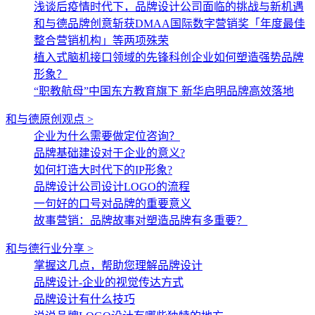
浅谈后疫情时代下，品牌设计公司面临的挑战与新机遇
和与德品牌创意斩获DMAA国际数字营销奖「年度最佳
整合营销机构」等两项殊荣
植入式脑机接口领域的先锋科创企业如何塑造强势品牌
形象？
“职教航母”中国东方教育旗下 新华启明品牌高效落地
和与德原创观点 >
企业为什么需要做定位咨询？
品牌基础建设对于企业的意义?
如何打造大时代下的IP形象?
品牌设计公司设计LOGO的流程
一句好的口号对品牌的重要意义
故事营销：品牌故事对塑造品牌有多重要？
和与德行业分享 >
掌握这几点，帮助您理解品牌设计
品牌设计-企业的视觉传达方式
品牌设计有什么技巧