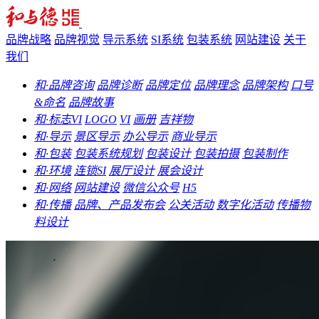
品牌战略
品牌视觉
导示系统
SI系统
包装系统
网站建设
关于
我们
和·品牌咨询
品牌诊断
品牌定位
品牌理念
品牌架构
口号
&命名
品牌故事
和·标志VI
LOGO
VI
画册
吉祥物
和·导示
景区导示
办公导示
商业导示
和·包装
包装系统规划
包装设计
包装拍摄
包装制作
和·环境
连锁SI
展厅设计
展会设计
和·网络
网站建设
微信公众号
H5
和·传播
品牌、产品发布会
公关活动
数字化活动
传播物
料设计