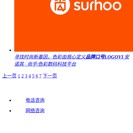
寻找时尚新基因，色彩由我心定义
品牌口号
LOGO
VI
安
诺其 · 尚乎/色彩数码科技平台
上一页
1
2
3
4
5
6
7
下一页
电话咨询
网络咨询