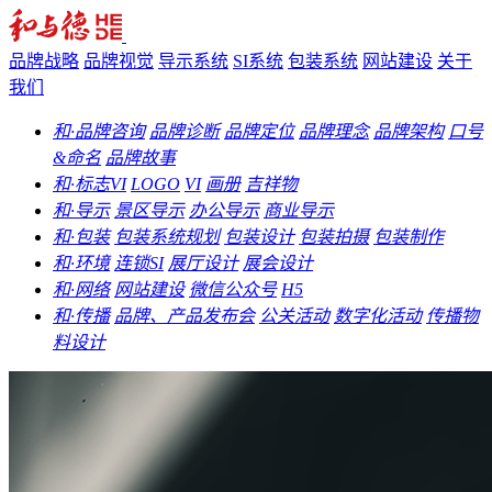
品牌战略
品牌视觉
导示系统
SI系统
包装系统
网站建设
关于
我们
和·品牌咨询
品牌诊断
品牌定位
品牌理念
品牌架构
口号
&命名
品牌故事
和·标志VI
LOGO
VI
画册
吉祥物
和·导示
景区导示
办公导示
商业导示
和·包装
包装系统规划
包装设计
包装拍摄
包装制作
和·环境
连锁SI
展厅设计
展会设计
和·网络
网站建设
微信公众号
H5
和·传播
品牌、产品发布会
公关活动
数字化活动
传播物
料设计