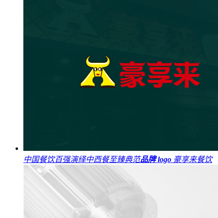
中国餐饮百强演绎中西餐至臻典范
品牌 logo
豪享来餐饮