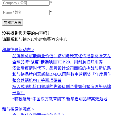
*
*
没有找到您需要的内容吗？
请联系和与徳
7x12
小时免费咨询中心
和与德最新动态 >
品牌创意赋能商业价值：访和与德文化传播副总张文龙
全球品牌“战疫”精选项目TOP 20，用创意扫除阴霾
浅谈后疫情时代下，品牌设计公司面临的挑战与新机遇
和与德品牌创意斩获DMAA国际数字营销奖「年度最佳
整合营销机构」等两项殊荣
植入式脑机接口领域的先锋科创企业如何塑造强势品牌
形象？
“职教航母”中国东方教育旗下 新华启明品牌高效落地
和与德原创观点 >