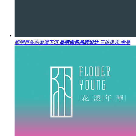
照明巨头的渠道下沉
品牌命名
品牌设计
三雄极光-金品