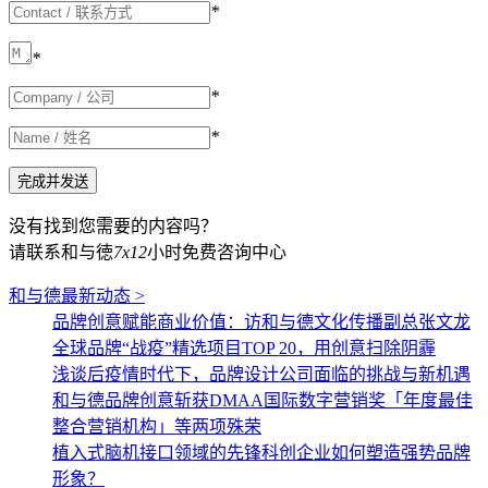
*
*
*
*
没有找到您需要的内容吗？
请联系和与徳
7x12
小时免费咨询中心
和与德最新动态 >
品牌创意赋能商业价值：访和与德文化传播副总张文龙
全球品牌“战疫”精选项目TOP 20，用创意扫除阴霾
浅谈后疫情时代下，品牌设计公司面临的挑战与新机遇
和与德品牌创意斩获DMAA国际数字营销奖「年度最佳
整合营销机构」等两项殊荣
植入式脑机接口领域的先锋科创企业如何塑造强势品牌
形象？