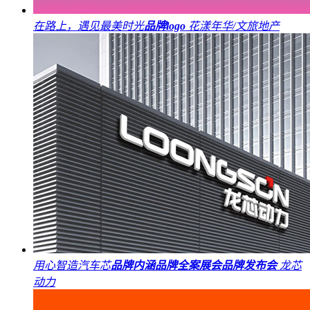
在路上，遇见最美时光
品牌logo
花漾年华/文旅地产
用心智造汽车芯
品牌内涵
品牌全案
展会
品牌发布会
龙芯
动力