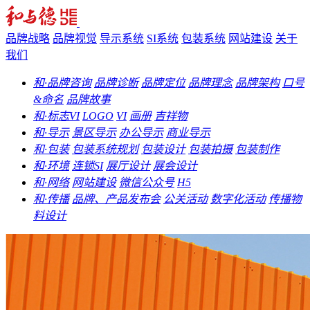
品牌战略
品牌视觉
导示系统
SI系统
包装系统
网站建设
关于
我们
和·品牌咨询
品牌诊断
品牌定位
品牌理念
品牌架构
口号
&命名
品牌故事
和·标志VI
LOGO
VI
画册
吉祥物
和·导示
景区导示
办公导示
商业导示
和·包装
包装系统规划
包装设计
包装拍摄
包装制作
和·环境
连锁SI
展厅设计
展会设计
和·网络
网站建设
微信公众号
H5
和·传播
品牌、产品发布会
公关活动
数字化活动
传播物
料设计