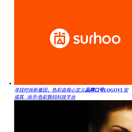
寻找时尚新基因，色彩由我心定义
品牌口号
LOGO
VI
安
诺其 · 尚乎/色彩数码科技平台