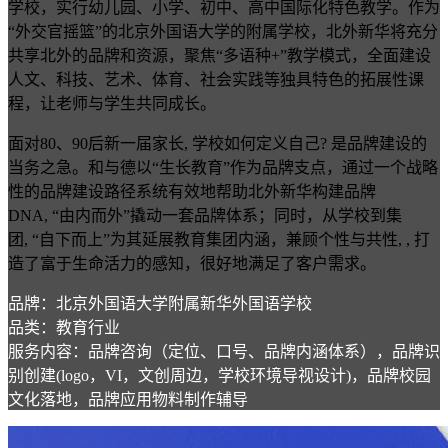
学校，实行幼儿园、小学、初中、高中国际化特色教学。作为
“外交官摇篮”的北京外国语大学的附属学校，北外新华将充分
共享北外的品牌和资源，聚焦“多语种+”教学模式，全面建设
人文、科技、艺术、体育、社会实践等独具特色的拓展性课
程，让老师与学生共同成长。
面对80、90后新一届家长, 学校如何定义自己? 是品牌建设的
当务之急。和与德以“生长教育”作为品牌支点，通过一个战略
性的品牌建设路径系统有效地帮助北外新华构建品牌
DNA, “由内而外”撬动一套品牌体系；同时，从学校到集
团, “自下而上”为其延展教育集团内涵，兼顾个性与共性, , 打
造了富于生命活力的感知，很好地满足了客户需求。
品牌：北京外国语大学附属新华外国语学校
品类：教育行业
服务内容：品牌咨询（定位、口号、品牌内涵体系），品牌识
别创建(logo，VI，文创周边，学校环境导视设计)，品牌校园
文化落地，品牌应用物料制作辅导