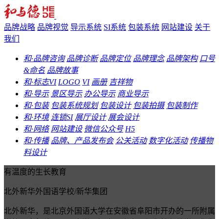
品牌战略
品牌视觉
导示系统
SI系统
包装系统
网站建设
关于
我们
和·品牌咨询
品牌诊断
品牌定位
品牌理念
品牌架构
口号
&命名
品牌故事
和·标志VI
LOGO
VI
画册
吉祥物
和·导示
景区导示
办公导示
商业导示
和·包装
包装系统规划
包装设计
包装拍摄
包装制作
和·环境
连锁SI
展厅设计
展会设计
和·网络
网站建设
微信公众号
H5
和·传播
品牌、产品发布会
公关活动
数字化活动
传播物
料设计
有温度的生长教育
北外新华外国语学校/新华集团
北外新华，是北京外国语大学在安徽省阜阳市开办的一所附属