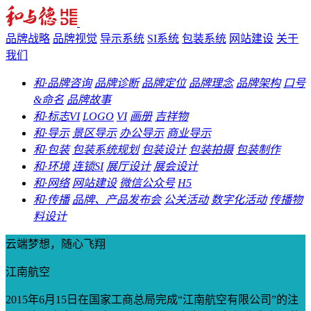
品牌战略
品牌视觉
导示系统
SI系统
包装系统
网站建设
关于
我们
和·品牌咨询
品牌诊断
品牌定位
品牌理念
品牌架构
口号
&命名
品牌故事
和·标志VI
LOGO
VI
画册
吉祥物
和·导示
景区导示
办公导示
商业导示
和·包装
包装系统规划
包装设计
包装拍摄
包装制作
和·环境
连锁SI
展厅设计
展会设计
和·网络
网站建设
微信公众号
H5
和·传播
品牌、产品发布会
公关活动
数字化活动
传播物
料设计
云端梦想，随心飞翔
江南航空
2015年6月15日在国家工商总局完成“江南航空有限公司”的注