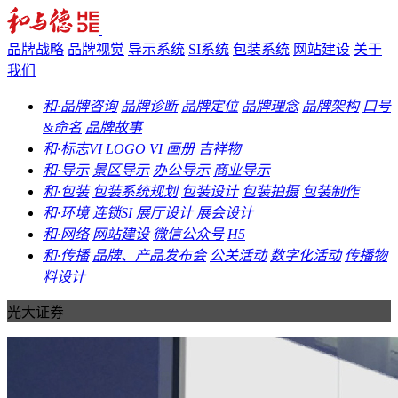
品牌战略
品牌视觉
导示系统
SI系统
包装系统
网站建设
关于
我们
和·品牌咨询
品牌诊断
品牌定位
品牌理念
品牌架构
口号
&命名
品牌故事
和·标志VI
LOGO
VI
画册
吉祥物
和·导示
景区导示
办公导示
商业导示
和·包装
包装系统规划
包装设计
包装拍摄
包装制作
和·环境
连锁SI
展厅设计
展会设计
和·网络
网站建设
微信公众号
H5
和·传播
品牌、产品发布会
公关活动
数字化活动
传播物
料设计
光大证券