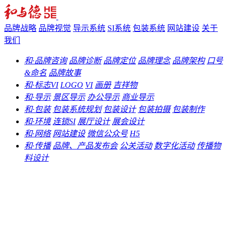
品牌战略
品牌视觉
导示系统
SI系统
包装系统
网站建设
关于
我们
和·品牌咨询
品牌诊断
品牌定位
品牌理念
品牌架构
口号
&命名
品牌故事
和·标志VI
LOGO
VI
画册
吉祥物
和·导示
景区导示
办公导示
商业导示
和·包装
包装系统规划
包装设计
包装拍摄
包装制作
和·环境
连锁SI
展厅设计
展会设计
和·网络
网站建设
微信公众号
H5
和·传播
品牌、产品发布会
公关活动
数字化活动
传播物
料设计