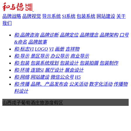
品牌战略
品牌视觉
导示系统
SI系统
包装系统
网站建设
关于
我们
和·品牌咨询
品牌诊断
品牌定位
品牌理念
品牌架构
口号
&命名
品牌故事
和·标志VI
LOGO
VI
画册
吉祥物
和·导示
景区导示
办公导示
商业导示
和·包装
包装系统规划
包装设计
包装拍摄
包装制作
和·环境
连锁SI
展厅设计
展会设计
和·网络
网站建设
微信公众号
H5
和·传播
品牌、产品发布会
公关活动
数字化活动
传播物
料设计
山西戎子葡萄酒庄旅游度假区