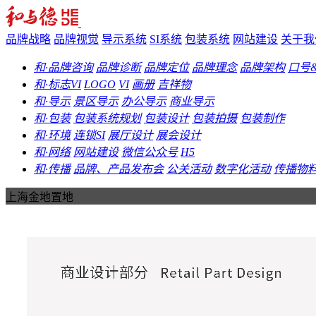
品牌战略
品牌视觉
导示系统
SI系统
包装系统
网站建设
关于我
和·品牌咨询
品牌诊断
品牌定位
品牌理念
品牌架构
口号
和·标志VI
LOGO
VI
画册
吉祥物
和·导示
景区导示
办公导示
商业导示
和·包装
包装系统规划
包装设计
包装拍摄
包装制作
和·环境
连锁SI
展厅设计
展会设计
和·网络
网站建设
微信公众号
H5
和·传播
品牌、产品发布会
公关活动
数字化活动
传播物
上海金地置地