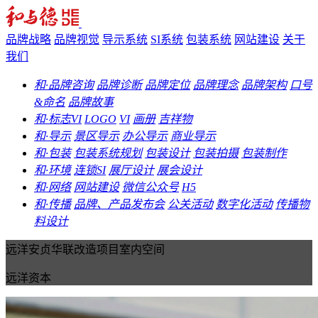
品牌战略
品牌视觉
导示系统
SI系统
包装系统
网站建设
关于
我们
和·品牌咨询
品牌诊断
品牌定位
品牌理念
品牌架构
口号
&命名
品牌故事
和·标志VI
LOGO
VI
画册
吉祥物
和·导示
景区导示
办公导示
商业导示
和·包装
包装系统规划
包装设计
包装拍摄
包装制作
和·环境
连锁SI
展厅设计
展会设计
和·网络
网站建设
微信公众号
H5
和·传播
品牌、产品发布会
公关活动
数字化活动
传播物
料设计
远洋安贞华联改造项目室内空间
远洋资本