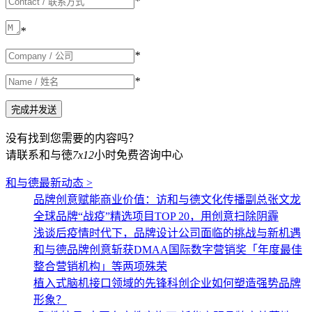
*
*
*
*
没有找到您需要的内容吗？
请联系和与徳
7x12
小时免费咨询中心
和与德最新动态 >
品牌创意赋能商业价值：访和与德文化传播副总张文龙
全球品牌“战疫”精选项目TOP 20，用创意扫除阴霾
浅谈后疫情时代下，品牌设计公司面临的挑战与新机遇
和与德品牌创意斩获DMAA国际数字营销奖「年度最佳
整合营销机构」等两项殊荣
植入式脑机接口领域的先锋科创企业如何塑造强势品牌
形象？